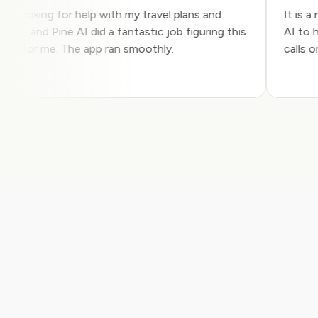
I was looking for help with my travel plans and
It i
budget, and Pine AI did a fantastic job figuring this
AI t
all out for me. The app ran smoothly.
call