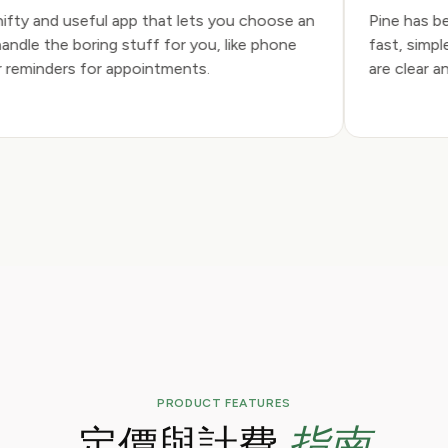
s a nifty and useful app that lets you choose an
Pine has
o handle the boring stuff for you, like phone
fast, si
s or reminders for appointments.
are clea
PRODUCT FEATURES
指南
定價與計費