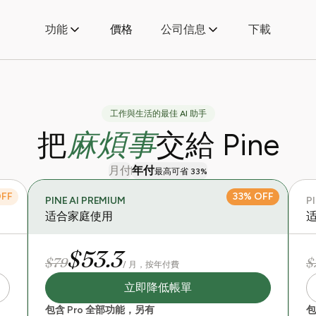
功能
價格
公司信息
下載
工作與生活的最佳 AI 助手
麻煩事
把
交給 Pine
月付
年付
最高可省 33%
OFF
33% OFF
PINE AI PREMIUM
P
适合家庭使用
$53.3
$79
$
/ 月，按年付費
立即降低帳單
包含 Pro 全部功能，另有
包