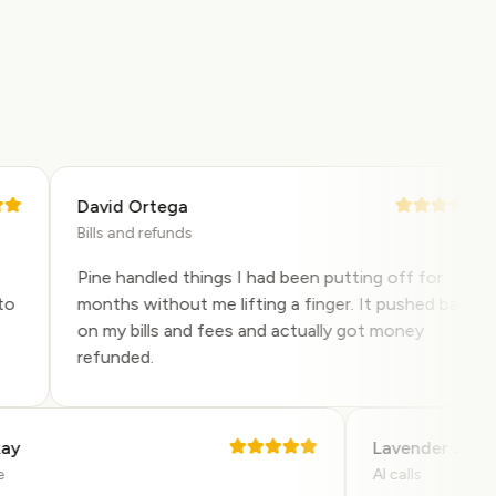
David Ortega
Bills and refunds
Pine handled things I had been putting off for
months without me lifting a finger. It pushed back
on my bills and fees and actually got money
refunded.
Mckay
Lavender Jo
 use
AI calls