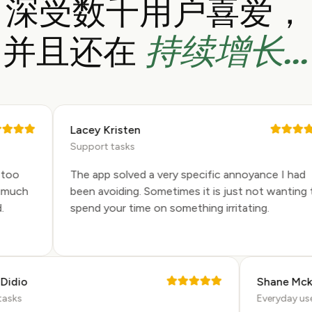
深受数千用户喜爱，
持续增长...
并且还在
Lacey Kristen
Support tasks
oo
The app solved a very specific annoyance I had
uch
been avoiding. Sometimes it is just not wanting to
spend your time on something irritating.
on Didio
Shane 
ng tasks
Everyday