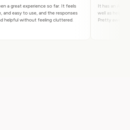
 been a great experience so far. It feels
It has an AI 
mple, and easy to use, and the responses
well as help 
r and helpful without feeling cluttered.
Pretty aweso