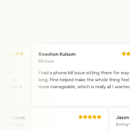
Rowshon Kulsom
Bill issue
 the
I had a phone bill issue sitting there for way t
 took
long. Pine helped make the whole thing feel m
 made it
more manageable, which is really all I wanted.
Rosa Vasquez
Jas
Travel planning
Bori