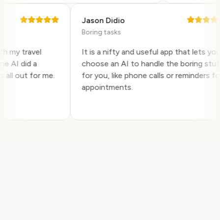
Jason Didio
Boring tasks
 with my travel
It is a nifty and useful app that lets 
 Pine AI did a
choose an AI to handle the boring s
this all out for me.
for you, like phone calls or reminders
.
appointments.