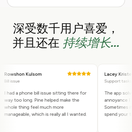
深受数千用户喜爱，
持续增长...
并且还在
Rowshon Kulsom
Lacey Kristen
ill issue
Support tasks
 had a phone bill issue sitting there for
The app solved 
way too long. Pine helped make the
annoyance I had
whole thing feel much more
Sometimes it is
manageable, which is really all I wanted.
spend your time 