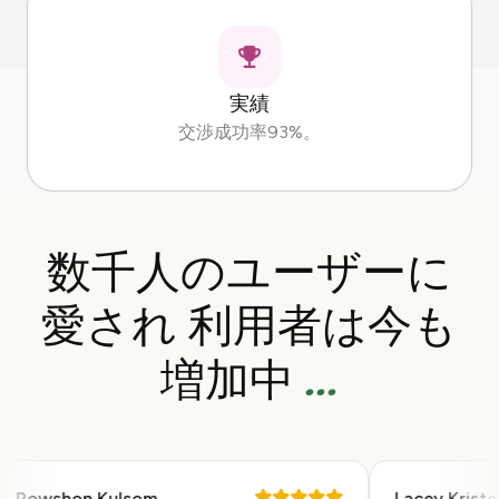
実績
交渉成功率93%。
数千人のユーザーに
愛され
利用者は今も
...
増加中
Rowshon Kulsom
Lacey Kristen