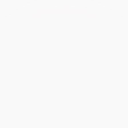
Pineを
今すぐ試す
無料で
必要なことをPineに伝えるだけ。電話、メール、フォロ
ーアップまで代行します。
無料で試す