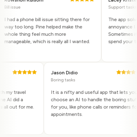
ill issue
Support tasks
I had a phone bill issue sitting there for
The app solved 
way too long. Pine helped make the
annoyance I had
whole thing feel much more
Sometimes it is
manageable, which is really all I wanted.
spend your time
Jason Didio
Boring tasks
 with my travel
It is a nifty and useful app that lets 
 Pine AI did a
choose an AI to handle the boring s
this all out for me.
for you, like phone calls or reminders
.
appointments.