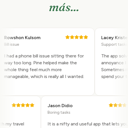
más...
Rowshon Kulsom
Lacey Kristen
Bill issue
Support tasks
I had a phone bill issue sitting there for
The app solved 
way too long. Pine helped make the
annoyance I ha
whole thing feel much more
Sometimes it is
manageable, which is really all I wanted.
spend your time
Jason Didio
Boring tasks
 with my travel
It is a nifty and useful app that lets 