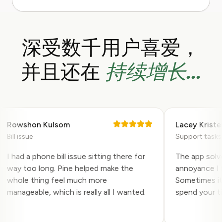
深受数千用户喜爱，
持续增长...
并且还在
Rowshon Kulsom
Lacey Kristen
ill issue
Support tasks
 had a phone bill issue sitting there for
The app solved 
way too long. Pine helped make the
annoyance I had
whole thing feel much more
Sometimes it is
anageable, which is really all I wanted.
spend your time 