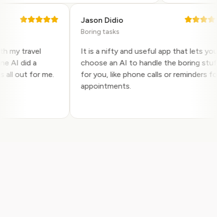
Jason Didio
Boring tasks
 with my travel
It is a nifty and useful app that lets
 Pine AI did a
choose an AI to handle the boring s
this all out for me.
for you, like phone calls or reminders
.
appointments.