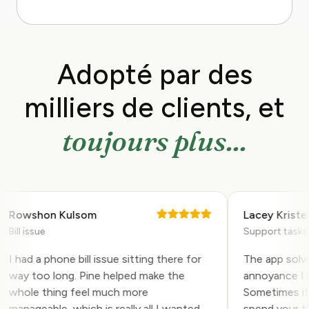
Adopté par des
milliers de
clients, et
toujours plus...
Rowshon Kulsom
Lacey Kristen
ill issue
Support tasks
I had a phone bill issue sitting there for
The app solved 
way too long. Pine helped make the
annoyance I had
whole thing feel much more
Sometimes it is
manageable, which is really all I wanted.
spend your time