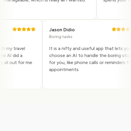
Jason Didio
Boring tasks
 with my travel
It is a nifty and useful app that lets 
 Pine AI did a
choose an AI to handle the boring s
this all out for me.
for you, like phone calls or reminders
.
appointments.