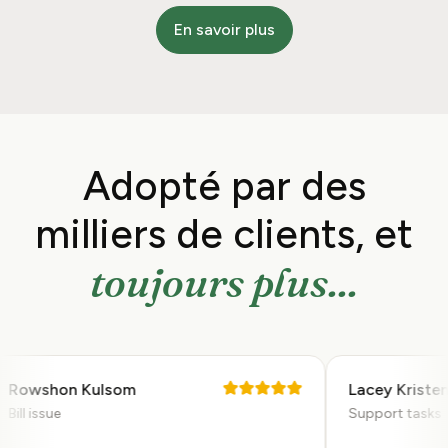
En savoir plus
Adopté par des
milliers de
clients, et
toujours plus...
owshon Kulsom
Lacey Kristen
ll issue
Support tasks