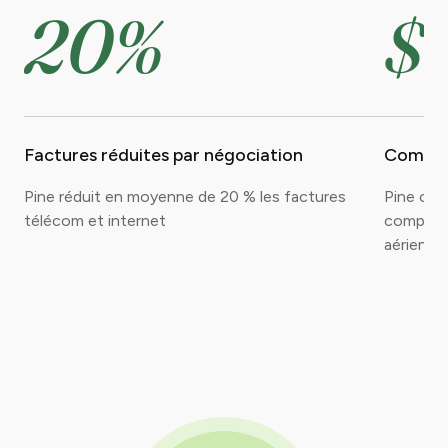
20%
$
Factures réduites par négociation
Compen
Pine réduit en moyenne de 20 % les factures
Pine obt
télécom et internet
compensa
aérienne