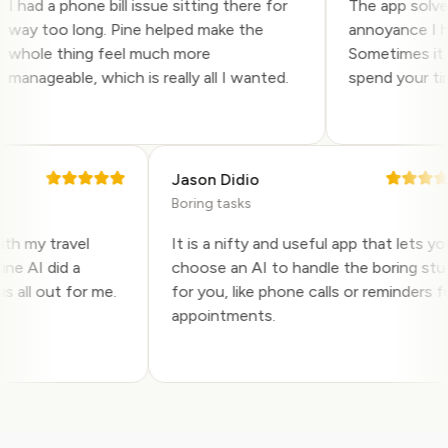
 had a phone bill issue sitting there for
The app solved a
ay too long. Pine helped make the
annoyance I had 
hole thing feel much more
Sometimes it is 
anageable, which is really all I wanted.
spend your time 
Jason Didio
Boring tasks
p with my travel
It is a nifty and useful app that lets
 Pine AI did a
choose an AI to handle the boring 
 this all out for me.
for you, like phone calls or reminder
y.
appointments.