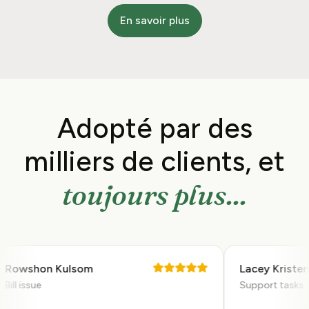
En savoir plus
Adopté par des
milliers de
clients, et
toujours plus...
owshon Kulsom
Lacey Kristen
ll issue
Support tasks