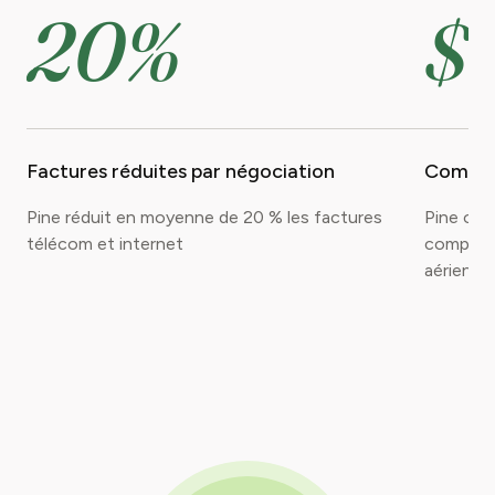
20%
$
Factures réduites par négociation
Compen
Pine réduit en moyenne de 20 % les factures
Pine obt
télécom et internet
compensa
aérienne