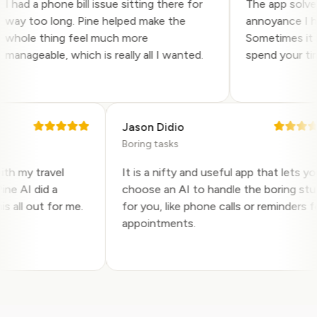
had a phone bill issue sitting there for
The app solved a
ay too long. Pine helped make the
annoyance I had 
hole thing feel much more
Sometimes it is 
anageable, which is really all I wanted.
spend your time o
Jason Didio
Boring tasks
p with my travel
It is a nifty and useful app that lets
d Pine AI did a
choose an AI to handle the boring 
 this all out for me.
for you, like phone calls or reminder
y.
appointments.