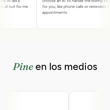
 Pine AI did a
choose an AI to handle the boring 
 this all out for me.
for you, like phone calls or reminder
y.
appointments.
Pine
en los medios