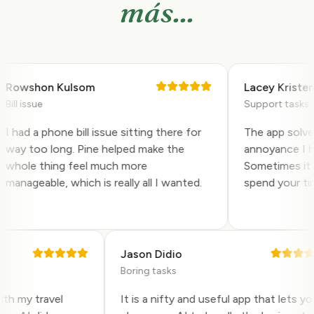
más...
owshon Kulsom
Lacey Kristen
ll issue
Support tasks
 had a phone bill issue sitting there for
The app solved a
ay too long. Pine helped make the
annoyance I had 
hole thing feel much more
Sometimes it is 
anageable, which is really all I wanted.
spend your time 
Jason Didio
Boring tasks
p with my travel
It is a nifty and useful app that lets