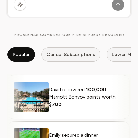
PROBLEMAS COMUNES QUE PINE AI PUEDE RESOLVER
Popular
Cancel Subscriptions
Lower My Bi
David recovered
100,000
Marriott Bonvoy points worth
$700
.
Emily secured a dinner